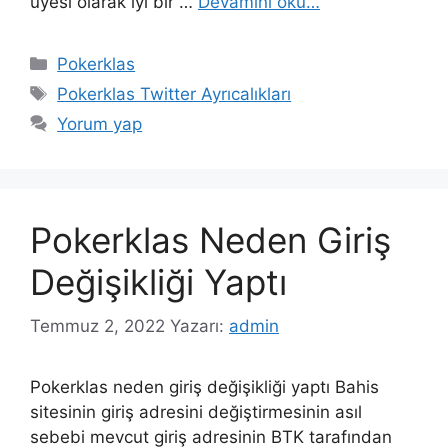
üyesi olarak iyi bir …
Devamını oku…
Kategoriler
Pokerklas
Etiketler
Pokerklas Twitter Ayrıcalıkları
Yorum yap
Pokerklas Neden Giriş
Değişikliği Yaptı
Temmuz 2, 2022
Yazarı:
admin
Pokerklas neden giriş değişikliği yaptı Bahis
sitesinin giriş adresini değiştirmesinin asıl
sebebi mevcut giriş adresinin BTK tarafından