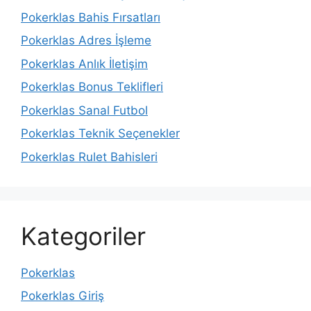
Pokerklas Bahis Fırsatları
Pokerklas Adres İşleme
Pokerklas Anlık İletişim
Pokerklas Bonus Teklifleri
Pokerklas Sanal Futbol
Pokerklas Teknik Seçenekler
Pokerklas Rulet Bahisleri
Kategoriler
Pokerklas
Pokerklas Giriş