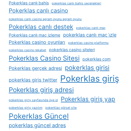
Pokerklas canlı bahis
pokerklas canlı bahis seçenekleri
Pokerklas canlı casino
pokerklas canlı casino agram oyunu agram oyunu
Pokerklas canlı destek
pokerklas canlı maç
pokerklas canlı maç i̇zle
Pokerklas canlı maç izleme
Pokerklas casino oyunları
pokerklas casino platformu
pokerklas casino siteleri
pokerklas casino rekabet
Pokerklas Casino Sitesi
pokerklas com
pokerklas girisi
Pokerklas gerçek adresi
Pokerklas giriş
pokerklas giris twitter
Pokerklas giriş adresi
Pokerklas giriş yap
pokerklas giriş sayfasında üye ol
pokerklas giriş yazılım
pokerklas görsel site
Pokerklas Güncel
pokerklas güncel adres