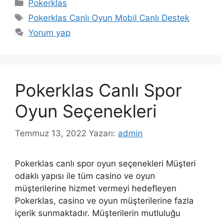
Kategoriler
Pokerklas
Etiketler
Pokerklas Canlı Oyun Mobil Canlı Destek
Yorum yap
Pokerklas Canlı Spor
Oyun Seçenekleri
Temmuz 13, 2022
Yazarı:
admin
Pokerklas canlı spor oyun seçenekleri Müşteri
odaklı yapısı ile tüm casino ve oyun
müşterilerine hizmet vermeyi hedefleyen
Pokerklas, casino ve oyun müşterilerine fazla
içerik sunmaktadır. Müşterilerin mutluluğu