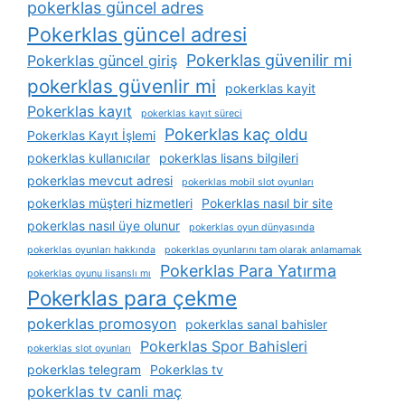
pokerklas güncel adres
Pokerklas güncel adresi
Pokerklas güvenilir mi
Pokerklas güncel giriş
pokerklas güvenlir mi
pokerklas kayit
Pokerklas kayıt
pokerklas kayıt süreci
Pokerklas kaç oldu
Pokerklas Kayıt İşlemi
pokerklas kullanıcılar
pokerklas lisans bilgileri
pokerklas mevcut adresi
pokerklas mobil slot oyunları
pokerklas müşteri hizmetleri
Pokerklas nasıl bir site
pokerklas nasıl üye olunur
pokerklas oyun dünyasında
pokerklas oyunları hakkında
pokerklas oyunlarını tam olarak anlamamak
Pokerklas Para Yatırma
pokerklas oyunu lisanslı mı
Pokerklas para çekme
pokerklas promosyon
pokerklas sanal bahisler
Pokerklas Spor Bahisleri
pokerklas slot oyunları
pokerklas telegram
Pokerklas tv
pokerklas tv canli maç