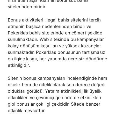
hizmetleri açısından en sorunsuz bahis
sitelerinden biridir.
Bonus aktiviteleri illegal bahis sitelerini tercih
etmenin başlıca nedenlerinden biridir ve
Pokerklas bahis sitelerinde en cömert şekilde
sunulmaktadır. Web sitesinde bu kampanyalar
kolay dönüşüm koşulları ve yüksek kazançlar
sunmaktadır. Pokerklas bonusunun tartışmasız
en ilginç kısmı, her yatırımda ücretsiz döndürme
etkinliğidir.
Sitenin bonus kampanyaları incelendiğinde hem
nicelik hem de nitelik olarak son derece değerli
oldukları görüldü. Yatırım etkinlikleri, ilk üyelik
etkinlikleri ve çevrimiçi geri ödeme etkinlikleri
gibi bonuslar çok ilgi çekicidir. Sitede benzer
etkinlik mevcuttur.