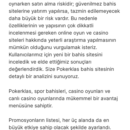
oynarken satın alma riskidir; güvenilmez bahis
sitelerine yatırım yapılırsa, tazmin edilemeyecek
daha büyük bir risk vardır. Bu nedenle
özelliklerinin ve yapısının çok dikkatli
incelenmesi gereken online oyun ve casino
siteleri hakkında yeterli araştırma yapılmasının
mümkün olduğunu vurgulamak isteriz.
Kullanıcılarımız için yeni bir bahis sitesini
inceledik ve elde ettiğimiz sonuçları
değerlendirdik. Size Pokerklas bahis sitesinin
detaylı bir analizini sunuyoruz.
Pokerklas, spor bahisleri, casino oyunları ve
canlı casino oyunlarında mükemmel bir avantaj
menüsüne sahiptir.
Promosyonların listesi, her üç alanda da en
büyük etkiye sahip olacak şekilde ayarlandı.