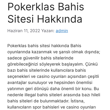
Pokerklas Bahis
Sitesi Hakkında
Haziran 11, 2022
Yazarı:
admin
Pokerklas bahis sitesi hakkında Bahis
oyunlarında kazanmak ve şanslı olmak dışında;
sadece güvenilir bahis sitelerinde
görebileceğinizi söyleyerek başlayalım. Çünkü
bazı bahis sitelerinde kullanıcılara bahis
seçenekleri ve casino oyunları açısından çeşitli
avantajlar sunuluyor ve hepsinden önemlisi
yatırımın geri dönüşü daha önemli bir konu. Bu
nedenle illegal bahis siteleri arasında bazı hileli
bahis siteleri de bulunmaktadır. İstisna,
kullanıcıların spor bahisleri ve casino oyunları