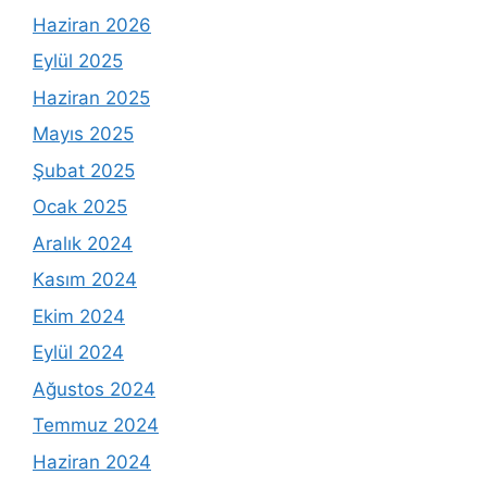
Haziran 2026
Eylül 2025
Haziran 2025
Mayıs 2025
Şubat 2025
Ocak 2025
Aralık 2024
Kasım 2024
Ekim 2024
Eylül 2024
Ağustos 2024
Temmuz 2024
Haziran 2024