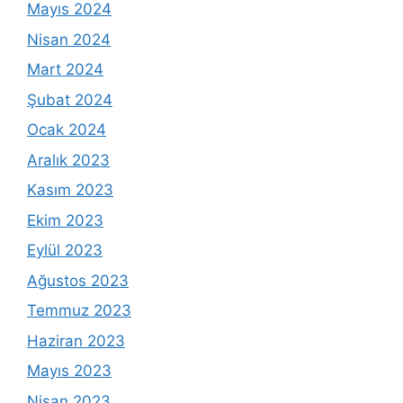
Mayıs 2024
Nisan 2024
Mart 2024
Şubat 2024
Ocak 2024
Aralık 2023
Kasım 2023
Ekim 2023
Eylül 2023
Ağustos 2023
Temmuz 2023
Haziran 2023
Mayıs 2023
Nisan 2023