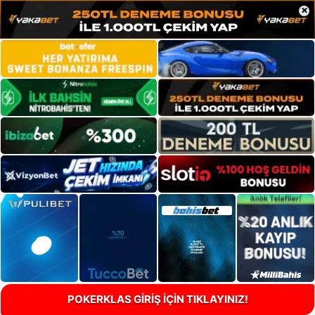
×
POKERKLAS GİRİŞ İÇİN TIKLAYINIZ!