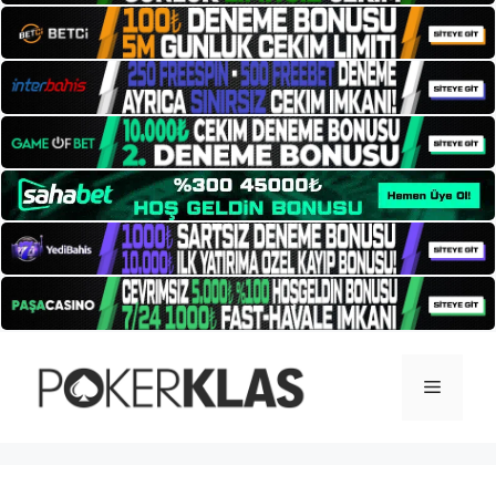
İçeriğe
atla
Menü