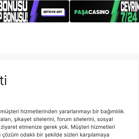
ti
müşteri hizmetlerinden yararlanmayı bir bağımlılık
ları, şikayet sitelerini, forum sitelerini, sosyal
ı ziyaret etmenize gerek yok. Müşteri hizmetleri
i çözüm odaklı bir şekilde sizleri karşılamaya