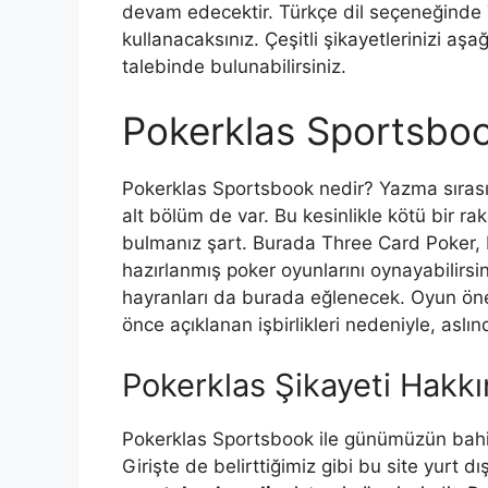
devam edecektir. Türkçe dil seçeneğinde T
kullanacaksınız. Çeşitli şikayetlerinizi aşa
talebinde bulunabilirsiniz.
Pokerklas Sportsbo
Pokerklas Sportsbook nedir? Yazma sırasında
alt bölüm de var. Bu kesinlikle kötü bir ra
bulmanız şart. Burada Three Card Poker, 
hazırlanmış poker oyunlarını oynayabilirsi
hayranları da burada eğlenecek. Oyun öneril
önce açıklanan işbirlikleri nedeniyle, aslın
Pokerklas Şikayeti Hakk
Pokerklas Sportsbook ile günümüzün bahis
Girişte de belirttiğimiz gibi bu site yurt d