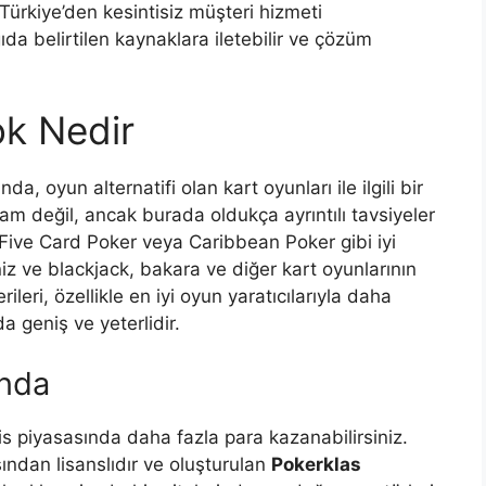
ürkiye’den kesintisiz müşteri hizmeti
ğıda belirtilen kaynaklara iletebilir ve çözüm
ok Nedir
, oyun alternatifi olan kart oyunları ile ilgili bir
kam değil, ancak burada oldukça ayrıntılı tavsiyeler
Five Card Poker veya Caribbean Poker gibi iyi
niz ve blackjack, bakara ve diğer kart oyunlarının
eri, özellikle en iyi oyun yaratıcılarıyla daha
da geniş ve yeterlidir.
ında
 piyasasında daha fazla para kazanabilirsiniz.
ışından lisanslıdır ve oluşturulan
Pokerklas