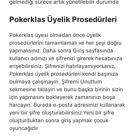
gelmediği sürece artık yönetilebilir durumda
Pokerklas Üyelik Prosedürleri
Pokerklas üyesi olmadan önce üyelik
prosedürlerini tamamlamalı ve her şeyi doğru
yapmalısınız. Daha sonra Giriş sayfasında
kullanıcı adınızı ve şifrenizi girerek hesabınıza
erişebilirsiniz. Şifrenizi hatırlayamıyorsanız,
Pokerklas üyelik prosedürleri
kendi başınıza
bulmaya çalışmayın. Şifremi Unuttum
sekmesine tıklayın ve bunu başka birinin sizin
için yapmasını bekleyerek zamanınızı boşa
harcayın. Burada e-posta adresinizi kullanarak
yeni bir şifre oluşturabilirsiniz.Yeni bir şifre
oluşturduktan sonra giriş yapmak çocuk
oyuncağıdır