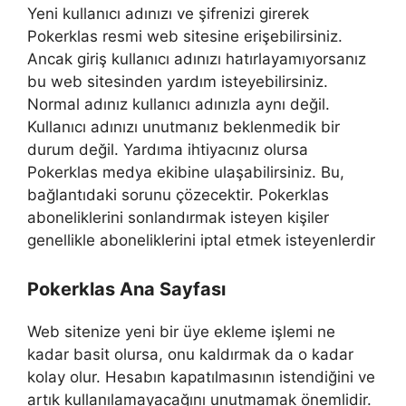
Yeni kullanıcı adınızı ve şifrenizi girerek
Pokerklas resmi web sitesine erişebilirsiniz.
Ancak giriş kullanıcı adınızı hatırlayamıyorsanız
bu web sitesinden yardım isteyebilirsiniz.
Normal adınız kullanıcı adınızla aynı değil.
Kullanıcı adınızı unutmanız beklenmedik bir
durum değil. Yardıma ihtiyacınız olursa
Pokerklas medya ekibine ulaşabilirsiniz. Bu,
bağlantıdaki sorunu çözecektir. Pokerklas
aboneliklerini sonlandırmak isteyen kişiler
genellikle aboneliklerini iptal etmek isteyenlerdir
Pokerklas Ana Sayfası
Web sitenize yeni bir üye ekleme işlemi ne
kadar basit olursa, onu kaldırmak da o kadar
kolay olur. Hesabın kapatılmasının istendiğini ve
artık kullanılamayacağını unutmamak önemlidir.