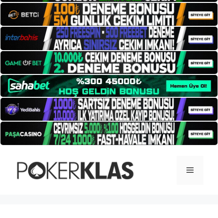
İçeriğe
atla
Menü