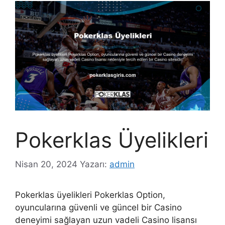
Pokerklas Üyelikleri
Nisan 20, 2024
Yazarı:
admin
Pokerklas üyelikleri Pokerklas Option,
oyuncularına güvenli ve güncel bir Casino
deneyimi sağlayan uzun vadeli Casino lisansı