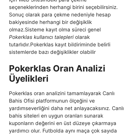
seçeneklerinden herhangi birini seçebilirsiniz.
Sonuç olarak para çekme nedeniyle hesap
bakiyesinde herhangi bir değişiklik
olmaz.Sisteme kayıt olma süreci genel
Pokerklas kullanıcı talepleri
olarak
tutarlıdır.Pokerklas kayıt bildiriminde belirli
sistemlerde bazı değişiklikler olabilir
Pokerklas Oran Analizi
Üyelikleri
Pokerklas oran analizini tamamlayarak Canlı
Bahis Ofisi platformunun ölçeğini ve
yardımseverliğini daha net anlayacaksınız. Canlı
bahis siteleri en uygun oranları sunarak
kuponların değerini en üst düzeye çıkarmaya
yardımcı olur. Futbolda aynı maça çok sayıda