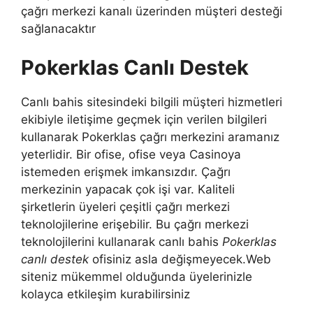
çağrı merkezi kanalı üzerinden müşteri desteği
sağlanacaktır
Pokerklas Canlı Destek
Canlı bahis sitesindeki bilgili müşteri hizmetleri
ekibiyle iletişime geçmek için verilen bilgileri
kullanarak Pokerklas çağrı merkezini aramanız
yeterlidir. Bir ofise, ofise veya Casinoya
istemeden erişmek imkansızdır. Çağrı
merkezinin yapacak çok işi var. Kaliteli
şirketlerin üyeleri çeşitli çağrı merkezi
teknolojilerine erişebilir. Bu çağrı merkezi
teknolojilerini kullanarak canlı bahis
Pokerklas
canlı destek
ofisiniz asla değişmeyecek.Web
siteniz mükemmel olduğunda üyelerinizle
kolayca etkileşim kurabilirsiniz