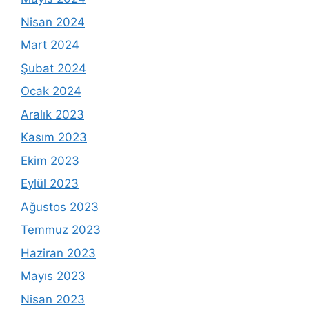
Nisan 2024
Mart 2024
Şubat 2024
Ocak 2024
Aralık 2023
Kasım 2023
Ekim 2023
Eylül 2023
Ağustos 2023
Temmuz 2023
Haziran 2023
Mayıs 2023
Nisan 2023