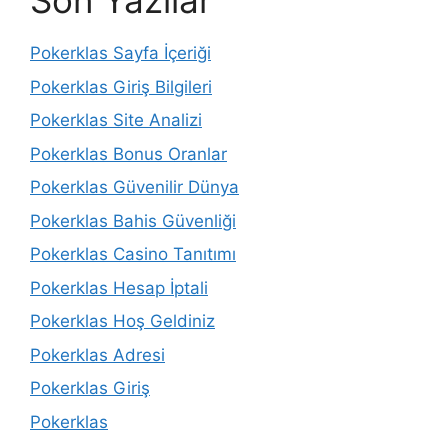
Son Yazılar
Pokerklas Sayfa İçeriği
Pokerklas Giriş Bilgileri
Pokerklas Site Analizi
Pokerklas Bonus Oranlar
Pokerklas Güvenilir Dünya
Pokerklas Bahis Güvenliği
Pokerklas Casino Tanıtımı
Pokerklas Hesap İptali
Pokerklas Hoş Geldiniz
Pokerklas Adresi
Pokerklas Giriş
Pokerklas