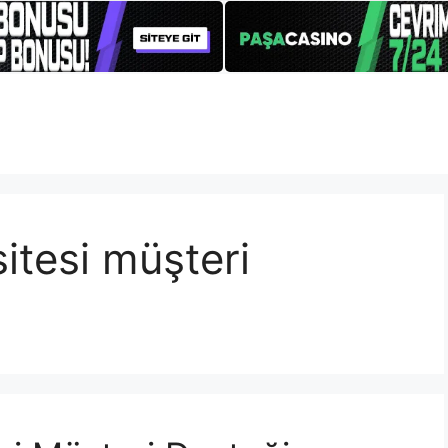
itesi müşteri