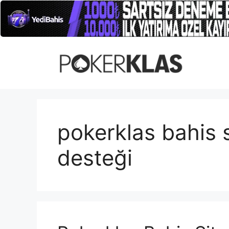
İçeriğe
atla
pokerklas bahis s
desteği