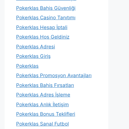
Pokerklas Bahis Güvenliği
Pokerklas Casino Tanıtımı
Pokerklas Hesap İptali
Pokerklas Hoş Geldiniz
Pokerklas Adresi
Pokerklas Giriş
Pokerklas
Pokerklas Promosyon Avantajları
Pokerklas Bahis Fırsatları
Pokerklas Adres İşleme
Pokerklas Anlık İletişim
Pokerklas Bonus Teklifleri
Pokerklas Sanal Futbol