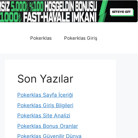
Pokerklas
Pokerklas Giriş
Son Yazılar
Pokerklas Sayfa İçeriği
Pokerklas Giriş Bilgileri
Pokerklas Site Analizi
Pokerklas Bonus Oranlar
Pokerklas Güvenilir Dünya