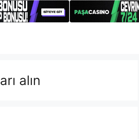
rı alın