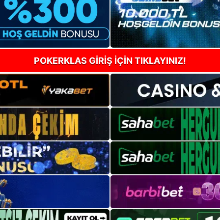
POKERKLAS GİRİŞ İÇİN TIKLAYINIZ!