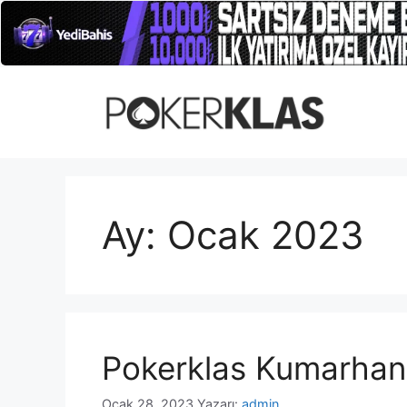
İçeriğe
atla
Ay:
Ocak 2023
Pokerklas Kumarhan
Ocak 28, 2023
Yazarı:
admin