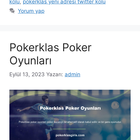
kolu
,
pokerklas yeni adresi twitter kolu
Yorum yap
Pokerklas Poker
Oyunları
Eylül 13, 2023
Yazarı:
admin