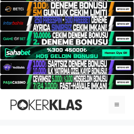
İçeriğe
atla
Menü