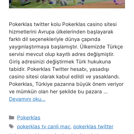
Pokerklas twitter kolu Pokerklas casino sitesi
hizmetlerini Avrupa ülkelerinden başlayarak
farklı dil seçenekleriyle dünya çapında
yaygınlaştırmaya başlamıştır. Ülkemizde Türkçe
servisi mevcut olup kayıtlı adres değişmiştir.
Giriş adresinizi değiştirmek Türk hukukuna
tabidir. Pokerklas Twitter hesabı, yasadışı
casino sitesi olarak kabul edildi ve yasaklandı.
Pokerklas, Türkiye pazarına büyük önem veriyor
ve mümkün olan her şekilde bu pazara …
Devamını oku…
Kategoriler
Pokerklas
Etiketler
pokerklas tv canli maç
,
pokerklas twitter