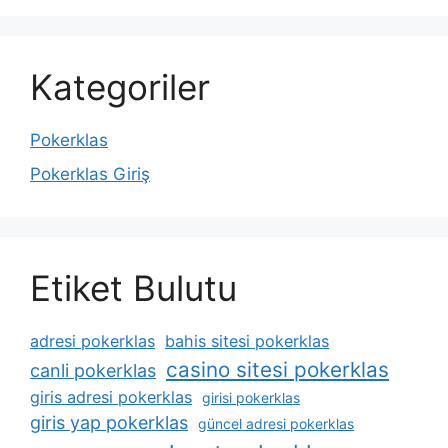
Kategoriler
Pokerklas
Pokerklas Giriş
Etiket Bulutu
adresi pokerklas
bahis sitesi pokerklas
casino sitesi pokerklas
canli pokerklas
giris adresi pokerklas
girisi pokerklas
giris yap pokerklas
güncel adresi pokerklas