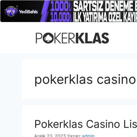
İçeriğe
atla
pokerklas casino 
Pokerklas Casino Lis
Aralık 23, 2023
Yazarı:
admin