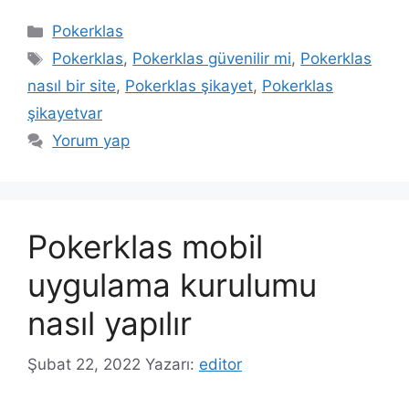
Kategoriler
Pokerklas
Etiketler
Pokerklas
,
Pokerklas güvenilir mi
,
Pokerklas
nasıl bir site
,
Pokerklas şikayet
,
Pokerklas
şikayetvar
Yorum yap
Pokerklas mobil
uygulama kurulumu
nasıl yapılır
Şubat 22, 2022
Yazarı:
editor