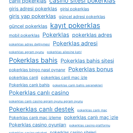
casino sitesi pokerklas
canli pokerklas
giris adresi pokerklas
girisi pokerklas
giris yap pokerklas
güncel adresi pokerklas
kayıt pokerklas
güncel pokerklas
Pokerklas
pokerklas adres
mobil pokerklas
Pokerklas adresi
pokerklas adres değişmesi
pokerklas agram oyunu
pokerklas ailesine katıl
Pokerklas bahis
Pokerklas bahis sitesi
Pokerklas bonus
pokerklas bingo nasıl oynanır
pokerklas canli
pokerklas canli maç izle
Pokerklas canlı bahis
pokerklas canlı bahis seçenekleri
Pokerklas canlı casino
pokerklas canlı casino agram oyunu agram oyunu
Pokerklas canlı destek
pokerklas canlı maç
pokerklas canlı maç i̇zle
Pokerklas canlı maç izleme
Pokerklas casino oyunları
pokerklas casino platformu
pokerklas casino siteleri
pokerklas casino rekabet