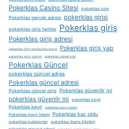
Pokerklas Casino Sitesi
pokerklas com
pokerklas girisi
Pokerklas gerçek adresi
Pokerklas giriş
pokerklas giris twitter
Pokerklas giriş adresi
Pokerklas giriş yap
pokerklas giriş sayfasında üye ol
pokerklas giriş yazılım
pokerklas görsel site
Pokerklas Güncel
pokerklas güncel adres
Pokerklas güncel adresi
Pokerklas güvenilir mi
Pokerklas güncel giriş
pokerklas güvenlir mi
pokerklas kayit
Pokerklas kayıt
pokerklas kayıt süreci
Pokerklas kaç oldu
Pokerklas Kayıt İşlemi
pokerklas kullanıcılar
pokerklas lisans bilgileri
pokerklas mevcut adresi