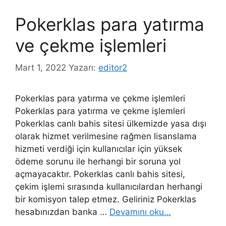
Pokerklas para yatırma
ve çekme işlemleri
Mart 1, 2022
Yazarı:
editor2
Pokerklas para yatırma ve çekme işlemleri
Pokerklas para yatırma ve çekme işlemleri
Pokerklas canlı bahis sitesi ülkemizde yasa dışı
olarak hizmet verilmesine rağmen lisanslama
hizmeti verdiği için kullanıcılar için yüksek
ödeme sorunu ile herhangi bir soruna yol
açmayacaktır. Pokerklas canlı bahis sitesi,
çekim işlemi sırasında kullanıcılardan herhangi
bir komisyon talep etmez. Geliriniz Pokerklas
hesabınızdan banka …
Devamını oku…