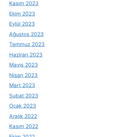
Kasım 2023
Ekim 2023
Eylül 2023
Ağustos 2023
Temmuz 2023
Haziran 2023
Mayıs 2023
Nisan 2023
Mart 2023
Şubat 2023
Ocak 2023
Aralık 2022
Kasım 2022
Ekim 2022