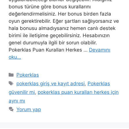
bonus türüne göre bonus kurallarını
değerlendirmelisiniz. Her bonus birden fazla
oyun gerektirebilir. Eğer şartları sağlıyorsanız ve
hala bonusu almadıysanız hemen canlı destek
birimi ile iletişime geçebilirsiniz. Hesabınızın
genel durumuyla ilgili bir sorun olabilir.
Pokerklas Puan Kuralları Herkes …
Devamını
oku…
Kategoriler
Pokerklas
Etiketler
pokerklas giriş ve kayıt adresi
,
Pokerklas
güvenilir mi
,
pokerklas puan kuralları herkes için
aynı mı
Yorum yap