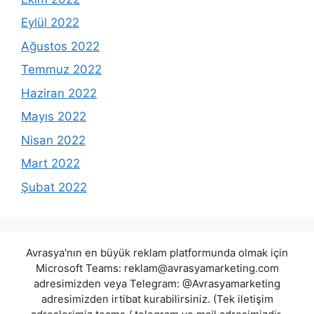
Eylül 2022
Ağustos 2022
Temmuz 2022
Haziran 2022
Mayıs 2022
Nisan 2022
Mart 2022
Şubat 2022
Avrasya'nın en büyük reklam platformunda olmak için
Microsoft Teams:
reklam@avrasyamarketing.com
adresimizden veya Telegram: @Avrasyamarketing
adresimizden irtibat kurabilirsiniz. (Tek iletişim