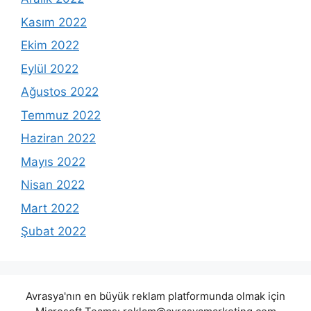
Kasım 2022
Ekim 2022
Eylül 2022
Ağustos 2022
Temmuz 2022
Haziran 2022
Mayıs 2022
Nisan 2022
Mart 2022
Şubat 2022
Avrasya'nın en büyük reklam platformunda olmak için