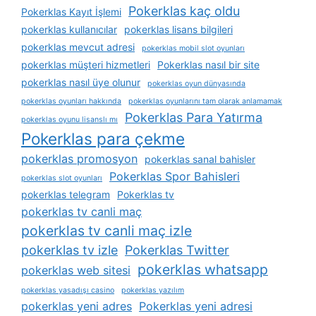
Pokerklas kaç oldu
Pokerklas Kayıt İşlemi
pokerklas kullanıcılar
pokerklas lisans bilgileri
pokerklas mevcut adresi
pokerklas mobil slot oyunları
pokerklas müşteri hizmetleri
Pokerklas nasıl bir site
pokerklas nasıl üye olunur
pokerklas oyun dünyasında
pokerklas oyunları hakkında
pokerklas oyunlarını tam olarak anlamamak
Pokerklas Para Yatırma
pokerklas oyunu lisanslı mı
Pokerklas para çekme
pokerklas promosyon
pokerklas sanal bahisler
Pokerklas Spor Bahisleri
pokerklas slot oyunları
pokerklas telegram
Pokerklas tv
pokerklas tv canli maç
pokerklas tv canli maç izle
pokerklas tv izle
Pokerklas Twitter
pokerklas whatsapp
pokerklas web sitesi
pokerklas yasadışı casino
pokerklas yazılım
pokerklas yeni adres
Pokerklas yeni adresi