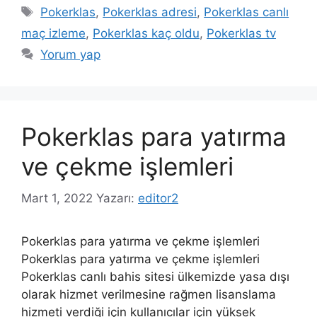
Etiketler
Pokerklas
,
Pokerklas adresi
,
Pokerklas canlı
maç izleme
,
Pokerklas kaç oldu
,
Pokerklas tv
Yorum yap
Pokerklas para yatırma
ve çekme işlemleri
Mart 1, 2022
Yazarı:
editor2
Pokerklas para yatırma ve çekme işlemleri
Pokerklas para yatırma ve çekme işlemleri
Pokerklas canlı bahis sitesi ülkemizde yasa dışı
olarak hizmet verilmesine rağmen lisanslama
hizmeti verdiği için kullanıcılar için yüksek