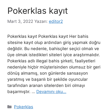
Pokerklas kayıt
Mart 3, 2022
Yazarı:
editor2
Pokerklas kayıt Pokerklas kayıt Her bahis
sitesine kayıt olup ardından giriş yapmak doğru
değildir. Bu nedenle, bahisçiler seçici olmalı ve
üye olmak istedikleri siteleri iyice araştırmalıdır.
Pokerklas adlı illegal bahis şirketi, faaliyetleri
nedeniyle hiçbir müşterisinden olumsuz bir geri
dönüş almamış, son günlerde sansasyon
yaratmış ve başarılı bir şekilde oyuncular
tarafından aranan sitelerden biri olmayı
başarmıştır. …
Devamını oku…
Kategoriler
Pokerklas