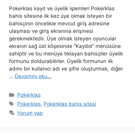
Pokerklas kayıt ve üyelik i̇şlemleri Pokerklas
bahis sitesine ilk kez üye olmak isteyen bir
bahisçinin öncelikle mevcut giriş adresine
ulaşması ve giriş ekranına erişmesi
gerekmektedir. Üye olmak isteyen oyuncular
ekranın sağ üst köşesinde “Kaydol” menüsüne
sahiptir ve bu menüye tıklayan bahisçiler üyelik
formunu doldurabilirler. Üyelik formunun ilk
adımı bir kullanıcı adı ve şifre oluşturmak, diğer
…
Devamını oku…
Kategoriler
Pokerklas
Etiketler
Pokerklas
,
Pokerklas bahis sitesi
Yorum yap