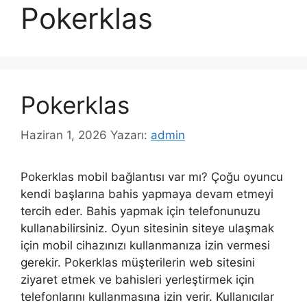
Pokerklas
Pokerklas
Haziran 1, 2026
Yazarı:
admin
Pokerklas mobil bağlantısı var mı? Çoğu oyuncu
kendi başlarına bahis yapmaya devam etmeyi
tercih eder. Bahis yapmak için telefonunuzu
kullanabilirsiniz. Oyun sitesinin siteye ulaşmak
için mobil cihazınızı kullanmanıza izin vermesi
gerekir. Pokerklas müşterilerin web sitesini
ziyaret etmek ve bahisleri yerleştirmek için
telefonlarını kullanmasına izin verir. Kullanıcılar