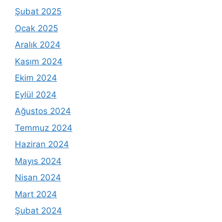
Şubat 2025
Ocak 2025
Aralık 2024
Kasım 2024
Ekim 2024
Eylül 2024
Ağustos 2024
Temmuz 2024
Haziran 2024
Mayıs 2024
Nisan 2024
Mart 2024
Şubat 2024