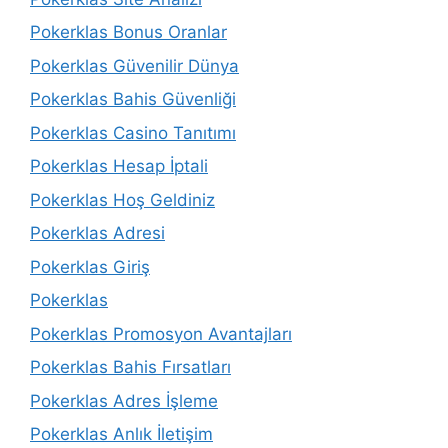
Pokerklas Bonus Oranlar
Pokerklas Güvenilir Dünya
Pokerklas Bahis Güvenliği
Pokerklas Casino Tanıtımı
Pokerklas Hesap İptali
Pokerklas Hoş Geldiniz
Pokerklas Adresi
Pokerklas Giriş
Pokerklas
Pokerklas Promosyon Avantajları
Pokerklas Bahis Fırsatları
Pokerklas Adres İşleme
Pokerklas Anlık İletişim