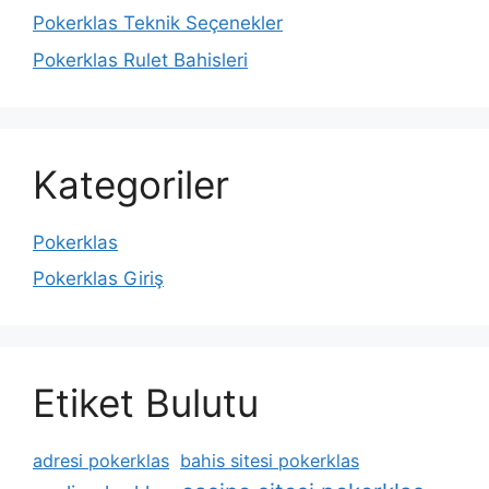
Pokerklas Teknik Seçenekler
Pokerklas Rulet Bahisleri
Kategoriler
Pokerklas
Pokerklas Giriş
Etiket Bulutu
adresi pokerklas
bahis sitesi pokerklas