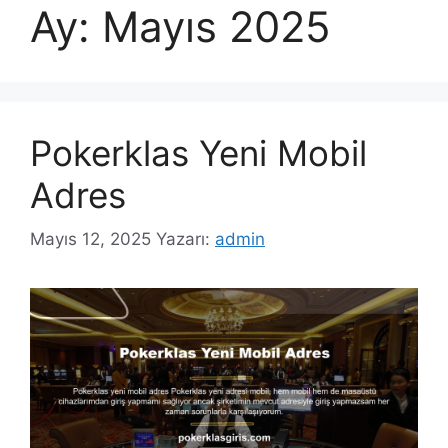
Ay:
Mayıs 2025
Pokerklas Yeni Mobil
Adres
Mayıs 12, 2025
Yazarı:
admin