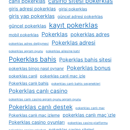
casino sitesi pokerklas
canli pokerklas
giris adresi pokerklas
girisi pokerklas
giris yap pokerklas
güncel adresi pokerklas
kayıt pokerklas
güncel pokerklas
Pokerklas
pokerklas adres
mobil pokerklas
Pokerklas adresi
pokerklas adres değişmesi
pokerklas agram oyunu
pokerklas ailesine katıl
Pokerklas bahis
Pokerklas bahis sitesi
Pokerklas bonus
pokerklas bingo nasıl oynanır
pokerklas canli
pokerklas canli maç izle
Pokerklas canlı bahis
pokerklas canlı bahis seçenekleri
Pokerklas canlı casino
pokerklas canlı casino agram oyunu agram oyunu
Pokerklas canlı destek
pokerklas canlı maç
pokerklas canlı maç i̇zle
Pokerklas canlı maç izleme
Pokerklas casino oyunları
pokerklas casino platformu
pokerklas casino siteleri