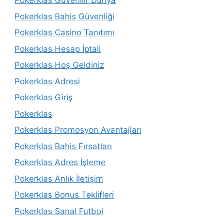
Pokerklas Güvenilir Dünya
Pokerklas Bahis Güvenliği
Pokerklas Casino Tanıtımı
Pokerklas Hesap İptali
Pokerklas Hoş Geldiniz
Pokerklas Adresi
Pokerklas Giriş
Pokerklas
Pokerklas Promosyon Avantajları
Pokerklas Bahis Fırsatları
Pokerklas Adres İşleme
Pokerklas Anlık İletişim
Pokerklas Bonus Teklifleri
Pokerklas Sanal Futbol