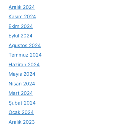
Aralık 2024
Kasım 2024
Ekim 2024
Eylül 2024
Ağustos 2024
Temmuz 2024
Haziran 2024
Mayıs 2024
Nisan 2024
Mart 2024
Şubat 2024
Ocak 2024
Aralık 2023