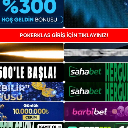
POKERKLAS GİRİŞ İÇİN TIKLAYINIZ!