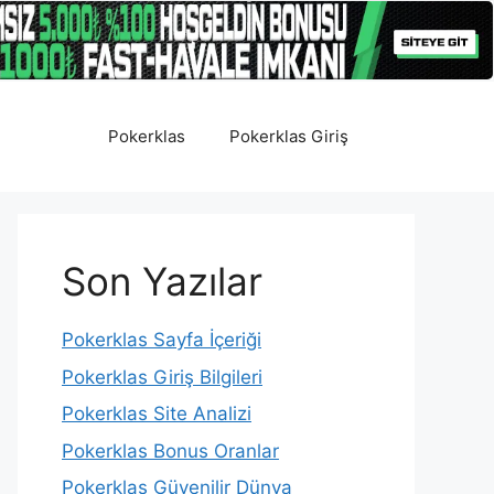
Pokerklas
Pokerklas Giriş
Son Yazılar
Pokerklas Sayfa İçeriği
Pokerklas Giriş Bilgileri
Pokerklas Site Analizi
Pokerklas Bonus Oranlar
Pokerklas Güvenilir Dünya