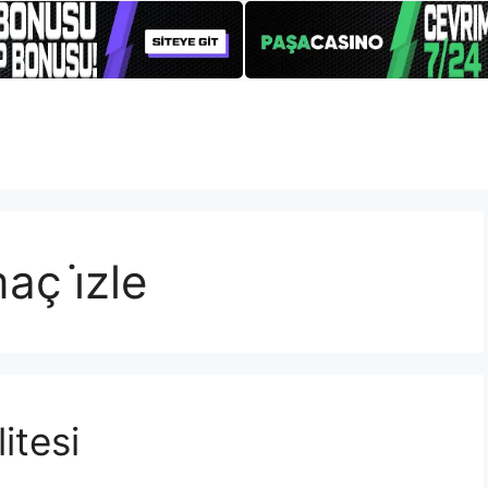
aç i̇zle
itesi