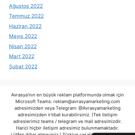
Ağustos 2022
Temmuz 2022
Haziran 2022
Mayıs 2022
Nisan 2022
Mart 2022
Şubat 2022
Avrasya'nın en büyük reklam platformunda olmak için
Microsoft Teams:
reklam@avrasyamarketing.com
adresimizden veya Telegram: @Avrasyamarketing
adresimizden irtibat kurabilirsiniz. (Tek iletişim
adreslerimiz teams / telegram ve mail adresimizdir.
Harici hiçbir iletişim adresimiz bulunmamaktadır.
Lütfen itibar etmeyiniz.) Türkiye yasalarına göre 7258