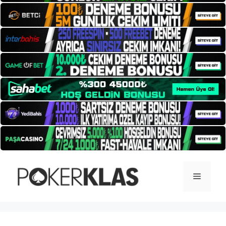
İçeriğe
atla
Menü