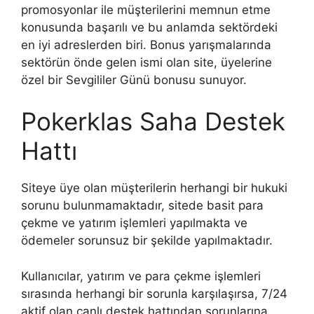
promosyonlar ile müşterilerini memnun etme
konusunda başarılı ve bu anlamda sektördeki
en iyi adreslerden biri. Bonus yarışmalarında
sektörün önde gelen ismi olan site, üyelerine
özel bir Sevgililer Günü bonusu sunuyor.
Pokerklas Saha Destek
Hattı
Siteye üye olan müşterilerin herhangi bir hukuki
sorunu bulunmamaktadır, sitede basit para
çekme ve yatırım işlemleri yapılmakta ve
ödemeler sorunsuz bir şekilde yapılmaktadır.
Kullanıcılar, yatırım ve para çekme işlemleri
sırasında herhangi bir sorunla karşılaşırsa, 7/24
aktif olan canlı destek hattından sorunlarına