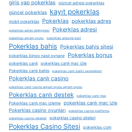
giris yap pokerklas
güncel adresi pokerklas
kayıt pokerklas
güncel pokerklas
Pokerklas
pokerklas adres
mobil pokerklas
Pokerklas adresi
pokerklas adres değişmesi
pokerklas agram oyunu
pokerklas ailesine katıl
Pokerklas bahis
Pokerklas bahis sitesi
Pokerklas bonus
pokerklas bingo nasıl oynanır
pokerklas canli
pokerklas canli maç izle
Pokerklas canlı bahis
pokerklas canlı bahis seçenekleri
Pokerklas canlı casino
pokerklas canlı casino agram oyunu agram oyunu
Pokerklas canlı destek
pokerklas canlı maç
pokerklas canlı maç i̇zle
Pokerklas canlı maç izleme
Pokerklas casino oyunları
pokerklas casino platformu
pokerklas casino siteleri
pokerklas casino rekabet
Pokerklas Casino Sitesi
pokerklas com