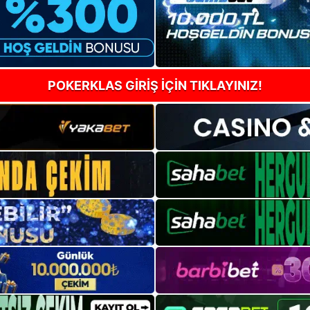
POKERKLAS GİRİŞ İÇİN TIKLAYINIZ!