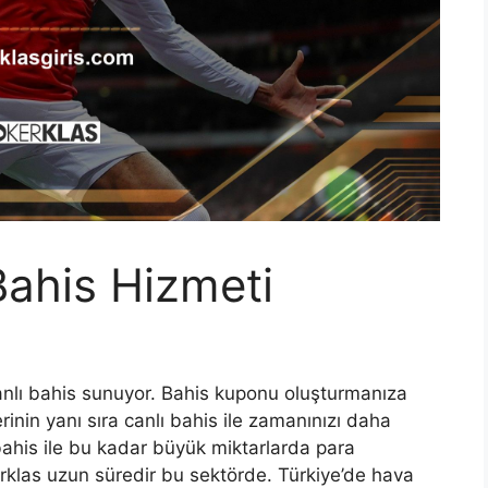
Bahis Hizmeti
anlı bahis sunuyor. Bahis kuponu oluşturmanıza
nin yanı sıra canlı bahis ile zamanınızı daha
ı bahis ile bu kadar büyük miktarlarda para
erklas uzun süredir bu sektörde. Türkiye’de hava