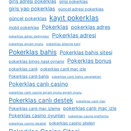
giris adresi pokerklas
girisi pokerklas
giris yap pokerklas
güncel adresi pokerklas
kayıt pokerklas
güncel pokerklas
Pokerklas
pokerklas adres
mobil pokerklas
Pokerklas adresi
pokerklas adres değişmesi
pokerklas agram oyunu
pokerklas ailesine katıl
Pokerklas bahis
Pokerklas bahis sitesi
Pokerklas bonus
pokerklas bingo nasıl oynanır
pokerklas canli
pokerklas canli maç izle
Pokerklas canlı bahis
pokerklas canlı bahis seçenekleri
Pokerklas canlı casino
pokerklas canlı casino agram oyunu agram oyunu
Pokerklas canlı destek
pokerklas canlı maç
pokerklas canlı maç i̇zle
Pokerklas canlı maç izleme
Pokerklas casino oyunları
pokerklas casino platformu
pokerklas casino siteleri
pokerklas casino rekabet