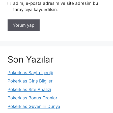
adım, e-posta adresim ve site adresim bu
tarayıcıya kaydedilsin.
Son Yazılar
Pokerklas Sayfa İçeriği
Pokerklas Giriş Bilgileri
Pokerklas Site Analizi
Pokerklas Bonus Oranlar
Pokerklas Güvenilir Dünya