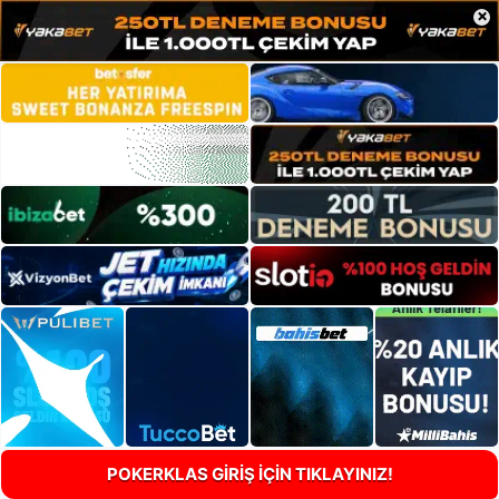
×
POKERKLAS GİRİŞ İÇİN TIKLAYINIZ!