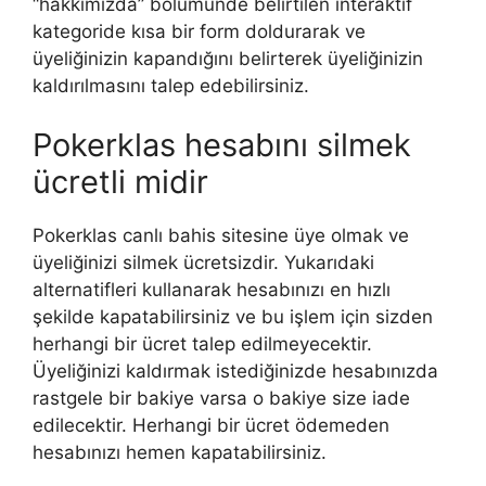
“hakkımızda” bölümünde belirtilen interaktif
kategoride kısa bir form doldurarak ve
üyeliğinizin kapandığını belirterek üyeliğinizin
kaldırılmasını talep edebilirsiniz.
Pokerklas hesabını silmek
ücretli midir
Pokerklas canlı bahis sitesine üye olmak ve
üyeliğinizi silmek ücretsizdir. Yukarıdaki
alternatifleri kullanarak hesabınızı en hızlı
şekilde kapatabilirsiniz ve bu işlem için sizden
herhangi bir ücret talep edilmeyecektir.
Üyeliğinizi kaldırmak istediğinizde hesabınızda
rastgele bir bakiye varsa o bakiye size iade
edilecektir. Herhangi bir ücret ödemeden
hesabınızı hemen kapatabilirsiniz.