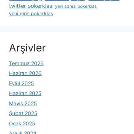
twitter pokerklas
yeni adresi pokerklas
yeni giris pokerklas
Arşivler
Temmuz 2026
Haziran 2026
Eylül 2025
Haziran 2025
Mayıs 2025
Şubat 2025
Ocak 2025
Aralık 2024