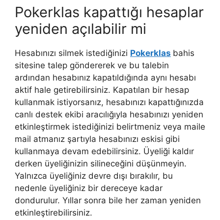
Pokerklas kapattığı hesaplar
yeniden açılabilir mi
Hesabınızı silmek istediğinizi
Pokerklas
bahis
sitesine talep göndererek ve bu talebin
ardından hesabınız kapatıldığında aynı hesabı
aktif hale getirebilirsiniz. Kapatılan bir hesap
kullanmak istiyorsanız, hesabınızı kapattığınızda
canlı destek ekibi aracılığıyla hesabınızı yeniden
etkinleştirmek istediğinizi belirtmeniz veya maile
mail atmanız şartıyla hesabınızı eskisi gibi
kullanmaya devam edebilirsiniz. Üyeliği kaldır
derken üyeliğinizin silineceğini düşünmeyin.
Yalnızca üyeliğiniz devre dışı bırakılır, bu
nedenle üyeliğiniz bir dereceye kadar
dondurulur. Yıllar sonra bile her zaman yeniden
etkinleştirebilirsiniz.