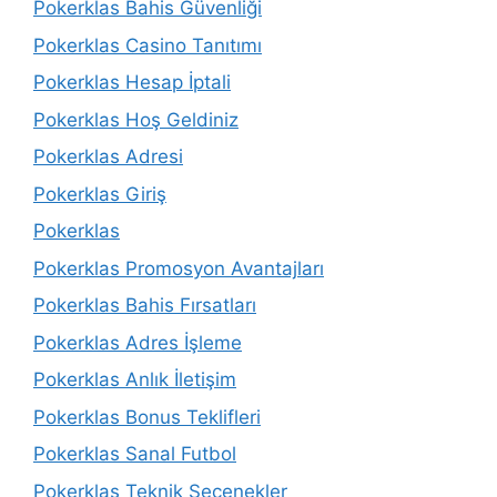
Pokerklas Bahis Güvenliği
Pokerklas Casino Tanıtımı
Pokerklas Hesap İptali
Pokerklas Hoş Geldiniz
Pokerklas Adresi
Pokerklas Giriş
Pokerklas
Pokerklas Promosyon Avantajları
Pokerklas Bahis Fırsatları
Pokerklas Adres İşleme
Pokerklas Anlık İletişim
Pokerklas Bonus Teklifleri
Pokerklas Sanal Futbol
Pokerklas Teknik Seçenekler