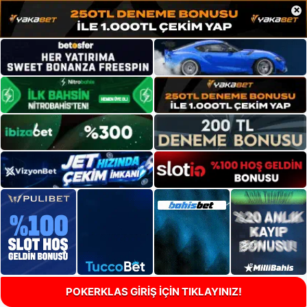
×
POKERKLAS GİRİŞ İÇİN TIKLAYINIZ!