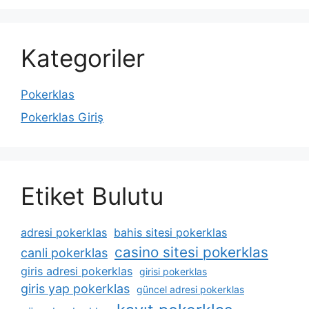
Kategoriler
Pokerklas
Pokerklas Giriş
Etiket Bulutu
adresi pokerklas
bahis sitesi pokerklas
casino sitesi pokerklas
canli pokerklas
giris adresi pokerklas
girisi pokerklas
giris yap pokerklas
güncel adresi pokerklas