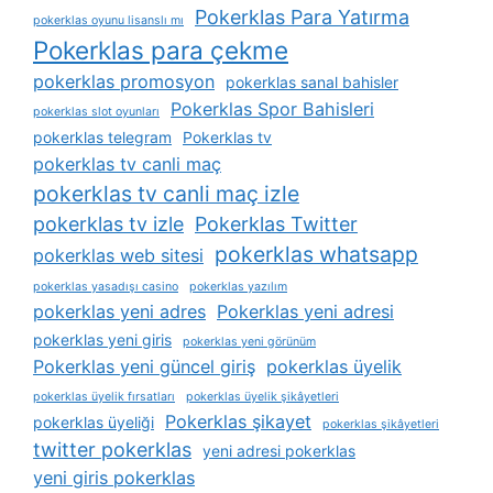
Pokerklas Para Yatırma
pokerklas oyunu lisanslı mı
Pokerklas para çekme
pokerklas promosyon
pokerklas sanal bahisler
Pokerklas Spor Bahisleri
pokerklas slot oyunları
pokerklas telegram
Pokerklas tv
pokerklas tv canli maç
pokerklas tv canli maç izle
pokerklas tv izle
Pokerklas Twitter
pokerklas whatsapp
pokerklas web sitesi
pokerklas yasadışı casino
pokerklas yazılım
pokerklas yeni adres
Pokerklas yeni adresi
pokerklas yeni giris
pokerklas yeni görünüm
Pokerklas yeni güncel giriş
pokerklas üyelik
pokerklas üyelik fırsatları
pokerklas üyelik şikâyetleri
Pokerklas şikayet
pokerklas üyeliği
pokerklas şikâyetleri
twitter pokerklas
yeni adresi pokerklas
yeni giris pokerklas