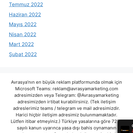
Temmuz 2022
Haziran 2022
Mayıs 2022
Nisan 2022
Mart 2022
Şubat 2022
Avrasya'nın en büyük reklam platformunda olmak için
Microsoft Teams:
reklam@avrasyamarketing.com
adresimizden veya Telegram: @Avrasyamarketing
adresimizden irtibat kurabilirsiniz. (Tek iletişim
adreslerimiz teams / telegram ve mail adresimizdir.
Harici hiçbir iletişim adresimiz bulunmamaktadır.
Lütfen itibar etmeyiniz.) Türkiye yasalarına göre 7258
sayılı kanun uyarınca yasa dışı bahis oynamanın