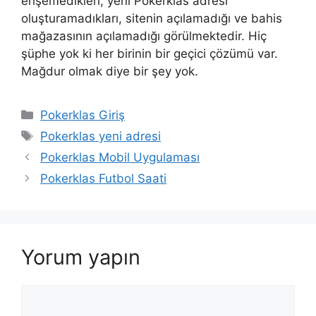
erişemedikleri, yeni Pokerklas adresi
oluşturamadıkları, sitenin açılamadığı ve bahis
mağazasının açılamadığı görülmektedir. Hiç
şüphe yok ki her birinin bir geçici çözümü var.
Mağdur olmak diye bir şey yok.
Kategoriler
Pokerklas Giriş
Etiketler
Pokerklas yeni adresi
Pokerklas Mobil Uygulaması
Pokerklas Futbol Saati
Yorum yapın
Yorum