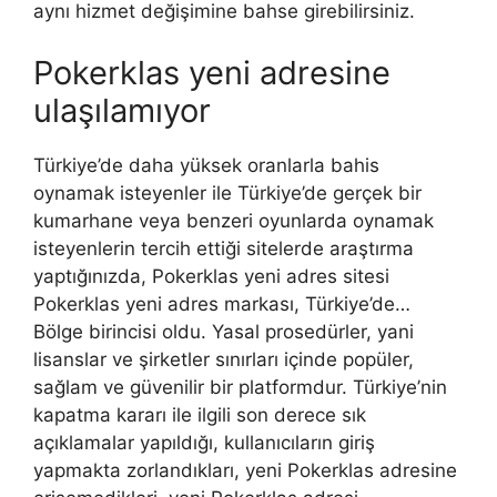
aynı hizmet değişimine bahse girebilirsiniz.
Pokerklas yeni adresine
ulaşılamıyor
Türkiye’de daha yüksek oranlarla bahis
oynamak isteyenler ile Türkiye’de gerçek bir
kumarhane veya benzeri oyunlarda oynamak
isteyenlerin tercih ettiği sitelerde araştırma
yaptığınızda, Pokerklas yeni adres sitesi
Pokerklas yeni adres markası, Türkiye’de…
Bölge birincisi oldu. Yasal prosedürler, yani
lisanslar ve şirketler sınırları içinde popüler,
sağlam ve güvenilir bir platformdur. Türkiye’nin
kapatma kararı ile ilgili son derece sık
açıklamalar yapıldığı, kullanıcıların giriş
yapmakta zorlandıkları, yeni Pokerklas adresine