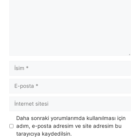
İsim
E-
posta
İnternet
sitesi
Daha sonraki yorumlarımda kullanılması için
adım, e-posta adresim ve site adresim bu
tarayıcıya kaydedilsin.