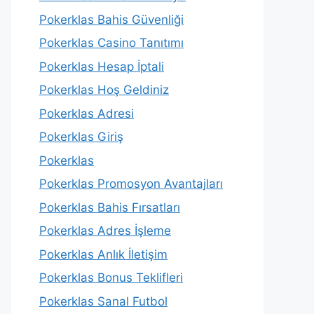
Pokerklas Bahis Güvenliği
Pokerklas Casino Tanıtımı
Pokerklas Hesap İptali
Pokerklas Hoş Geldiniz
Pokerklas Adresi
Pokerklas Giriş
Pokerklas
Pokerklas Promosyon Avantajları
Pokerklas Bahis Fırsatları
Pokerklas Adres İşleme
Pokerklas Anlık İletişim
Pokerklas Bonus Teklifleri
Pokerklas Sanal Futbol