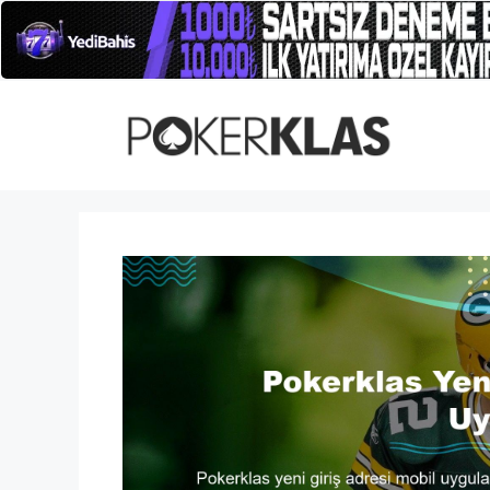
İçeriğe
atla