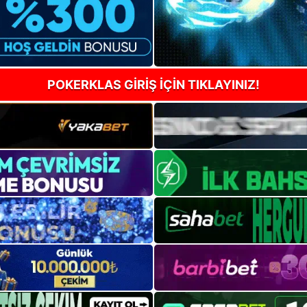
POKERKLAS GİRİŞ İÇİN TIKLAYINIZ!