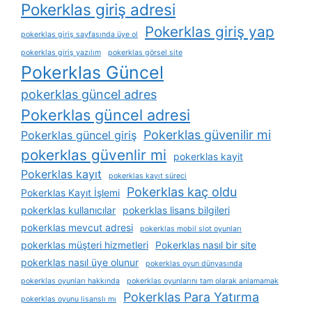
Pokerklas giriş adresi
Pokerklas giriş yap
pokerklas giriş sayfasında üye ol
pokerklas giriş yazılım
pokerklas görsel site
Pokerklas Güncel
pokerklas güncel adres
Pokerklas güncel adresi
Pokerklas güvenilir mi
Pokerklas güncel giriş
pokerklas güvenlir mi
pokerklas kayit
Pokerklas kayıt
pokerklas kayıt süreci
Pokerklas kaç oldu
Pokerklas Kayıt İşlemi
pokerklas kullanıcılar
pokerklas lisans bilgileri
pokerklas mevcut adresi
pokerklas mobil slot oyunları
pokerklas müşteri hizmetleri
Pokerklas nasıl bir site
pokerklas nasıl üye olunur
pokerklas oyun dünyasında
pokerklas oyunları hakkında
pokerklas oyunlarını tam olarak anlamamak
Pokerklas Para Yatırma
pokerklas oyunu lisanslı mı