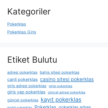
Kategoriler
Pokerklas
Pokerklas Giriş
Etiket Bulutu
adresi pokerklas
bahis sitesi pokerklas
casino sitesi pokerklas
canli pokerklas
giris adresi pokerklas
girisi pokerklas
giris yap pokerklas
güncel adresi pokerklas
kayıt pokerklas
güncel pokerklas
Pokerklas
pokerklas adres
mobil pokerklas