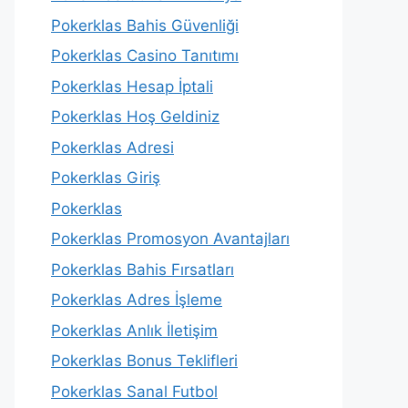
Pokerklas Bahis Güvenliği
Pokerklas Casino Tanıtımı
Pokerklas Hesap İptali
Pokerklas Hoş Geldiniz
Pokerklas Adresi
Pokerklas Giriş
Pokerklas
Pokerklas Promosyon Avantajları
Pokerklas Bahis Fırsatları
Pokerklas Adres İşleme
Pokerklas Anlık İletişim
Pokerklas Bonus Teklifleri
Pokerklas Sanal Futbol