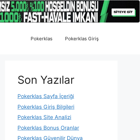
Pokerklas
Pokerklas Giriş
Son Yazılar
Pokerklas Sayfa İçeriği
Pokerklas Giriş Bilgileri
Pokerklas Site Analizi
Pokerklas Bonus Oranlar
Pokerklas Güvenilir Dünya