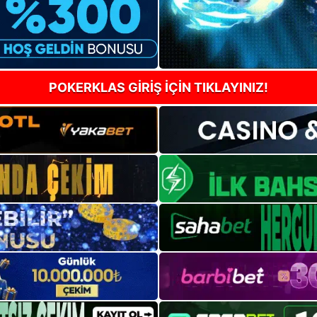
POKERKLAS GİRİŞ İÇİN TIKLAYINIZ!