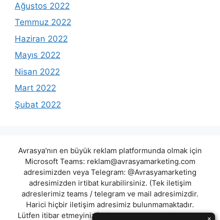
Ağustos 2022
Temmuz 2022
Haziran 2022
Mayıs 2022
Nisan 2022
Mart 2022
Şubat 2022
Avrasya'nın en büyük reklam platformunda olmak için
Microsoft Teams:
reklam@avrasyamarketing.com
adresimizden veya Telegram: @Avrasyamarketing
adresimizden irtibat kurabilirsiniz. (Tek iletişim
adreslerimiz teams / telegram ve mail adresimizdir.
Harici hiçbir iletişim adresimiz bulunmamaktadır.
Lütfen itibar etmeyiniz.) Türkiye yasalarına göre 7258