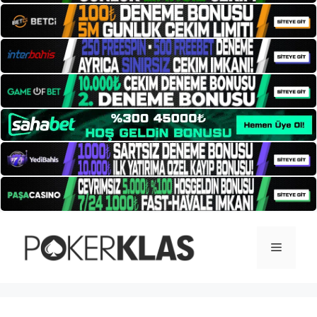
İçeriğe
atla
Menü