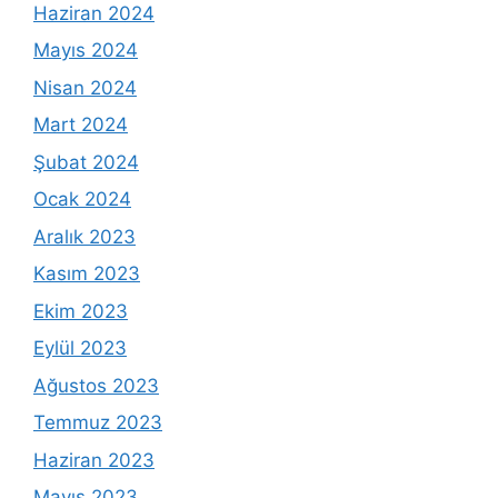
Haziran 2024
Mayıs 2024
Nisan 2024
Mart 2024
Şubat 2024
Ocak 2024
Aralık 2023
Kasım 2023
Ekim 2023
Eylül 2023
Ağustos 2023
Temmuz 2023
Haziran 2023
Mayıs 2023