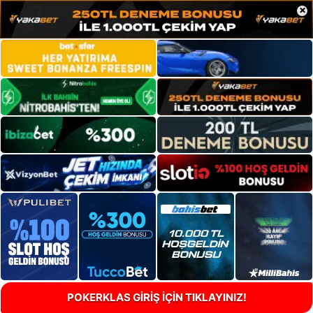
×
POKERKLAS GİRİŞ İÇİN TIKLAYINIZ!