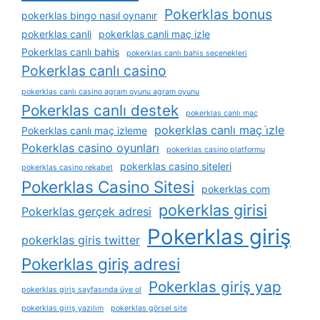
Pokerklas bonus
pokerklas bingo nasıl oynanır
pokerklas canli
pokerklas canli maç izle
Pokerklas canlı bahis
pokerklas canlı bahis seçenekleri
Pokerklas canlı casino
pokerklas canlı casino agram oyunu agram oyunu
Pokerklas canlı destek
pokerklas canlı maç
pokerklas canlı maç i̇zle
Pokerklas canlı maç izleme
Pokerklas casino oyunları
pokerklas casino platformu
pokerklas casino siteleri
pokerklas casino rekabet
Pokerklas Casino Sitesi
pokerklas com
pokerklas girisi
Pokerklas gerçek adresi
Pokerklas giriş
pokerklas giris twitter
Pokerklas giriş adresi
Pokerklas giriş yap
pokerklas giriş sayfasında üye ol
pokerklas giriş yazılım
pokerklas görsel site