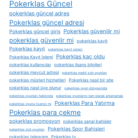
Pokerklas Güncel
pokerklas güncel adres
Pokerklas güncel adresi
Pokerklas güvenilir mi
Pokerklas güncel giriş
pokerklas güvenlir mi
pokerklas kayit
Pokerklas kayıt
pokerklas kayıt süreci
Pokerklas kaç oldu
Pokerklas Kayıt İşlemi
pokerklas kullanıcılar
pokerklas lisans bilgileri
pokerklas mevcut adresi
pokerklas mobil slot oyunları
pokerklas müşteri hizmetleri
Pokerklas nasıl bir site
pokerklas nasıl üye olunur
pokerklas oyun dünyasında
pokerklas oyunları hakkında
pokerklas oyunlarını tam olarak anlamamak
Pokerklas Para Yatırma
pokerklas oyunu lisanslı mı
Pokerklas para çekme
pokerklas promosyon
pokerklas sanal bahisler
Pokerklas Spor Bahisleri
pokerklas slot oyunları
pokerklas telegram
Pokerklas tv