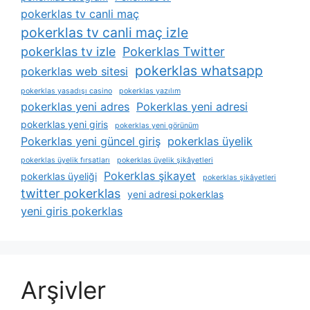
pokerklas tv canli maç
pokerklas tv canli maç izle
pokerklas tv izle
Pokerklas Twitter
pokerklas whatsapp
pokerklas web sitesi
pokerklas yasadışı casino
pokerklas yazılım
pokerklas yeni adres
Pokerklas yeni adresi
pokerklas yeni giris
pokerklas yeni görünüm
Pokerklas yeni güncel giriş
pokerklas üyelik
pokerklas üyelik fırsatları
pokerklas üyelik şikâyetleri
Pokerklas şikayet
pokerklas üyeliği
pokerklas şikâyetleri
twitter pokerklas
yeni adresi pokerklas
yeni giris pokerklas
Arşivler