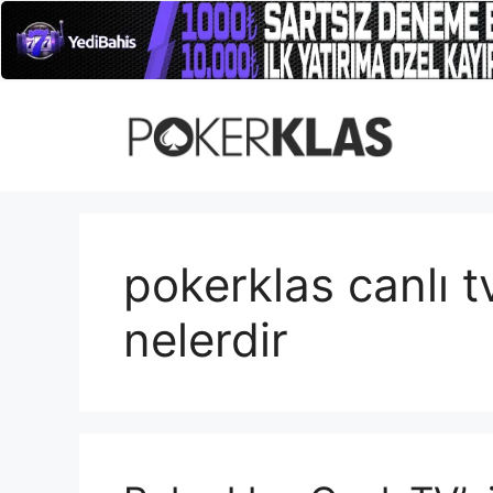
İçeriğe
atla
pokerklas canlı tv
nelerdir