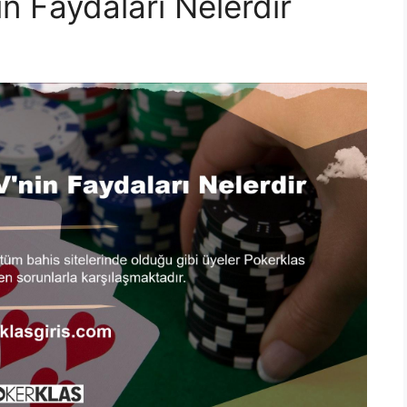
in Faydaları Nelerdir