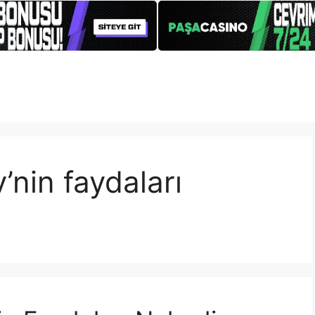
’nin faydaları