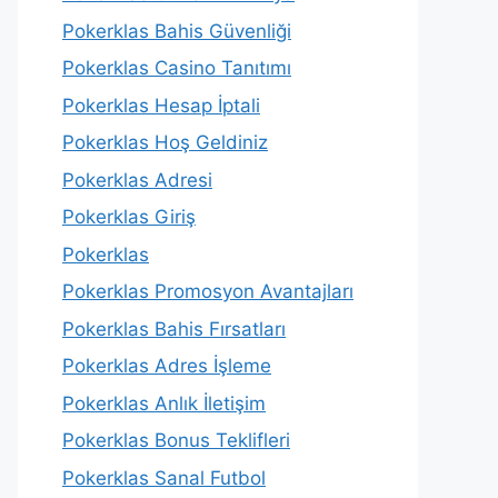
Pokerklas Bahis Güvenliği
Pokerklas Casino Tanıtımı
Pokerklas Hesap İptali
Pokerklas Hoş Geldiniz
Pokerklas Adresi
Pokerklas Giriş
Pokerklas
Pokerklas Promosyon Avantajları
Pokerklas Bahis Fırsatları
Pokerklas Adres İşleme
Pokerklas Anlık İletişim
Pokerklas Bonus Teklifleri
Pokerklas Sanal Futbol