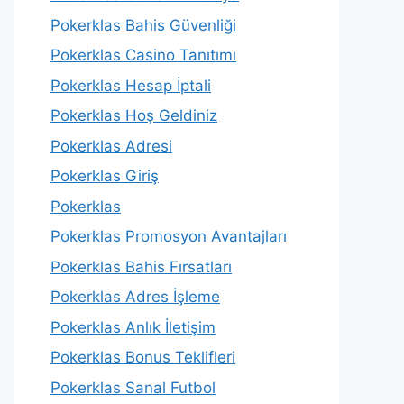
Pokerklas Bahis Güvenliği
Pokerklas Casino Tanıtımı
Pokerklas Hesap İptali
Pokerklas Hoş Geldiniz
Pokerklas Adresi
Pokerklas Giriş
Pokerklas
Pokerklas Promosyon Avantajları
Pokerklas Bahis Fırsatları
Pokerklas Adres İşleme
Pokerklas Anlık İletişim
Pokerklas Bonus Teklifleri
Pokerklas Sanal Futbol