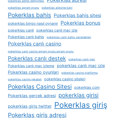
Pokerklas adresi
pokerklas adres değişmesi
pokerklas agram oyunu
pokerklas ailesine katıl
Pokerklas bahis
Pokerklas bahis sitesi
Pokerklas bonus
pokerklas bingo nasıl oynanır
pokerklas canli
pokerklas canli maç izle
Pokerklas canlı bahis
pokerklas canlı bahis seçenekleri
Pokerklas canlı casino
pokerklas canlı casino agram oyunu agram oyunu
Pokerklas canlı destek
pokerklas canlı maç
pokerklas canlı maç i̇zle
Pokerklas canlı maç izleme
Pokerklas casino oyunları
pokerklas casino platformu
pokerklas casino siteleri
pokerklas casino rekabet
Pokerklas Casino Sitesi
pokerklas com
pokerklas girisi
Pokerklas gerçek adresi
Pokerklas giriş
pokerklas giris twitter
Pokerklas giriş adresi