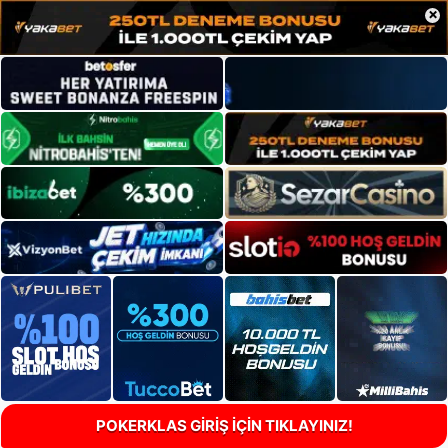
×
POKERKLAS GİRİŞ İÇİN TIKLAYINIZ!