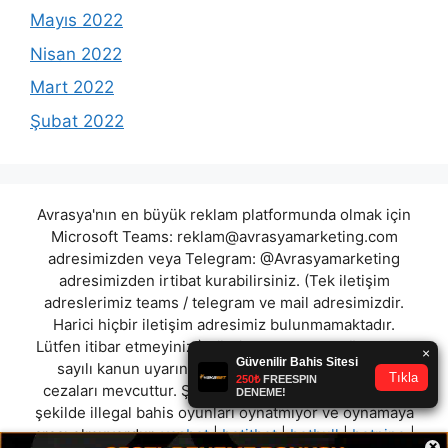
Mayıs 2022
Nisan 2022
Mart 2022
Şubat 2022
Avrasya'nın en büyük reklam platformunda olmak için
Microsoft Teams:
reklam@avrasyamarketing.com
adresimizden veya Telegram: @Avrasyamarketing
adresimizden irtibat kurabilirsiniz. (Tek iletişim
adreslerimiz teams / telegram ve mail adresimizdir.
Harici hiçbir iletişim adresimiz bulunmamaktadır.
Lütfen itibar etmeyiniz.) Türkiye yasalarına göre 7258
sayılı kanun uyarınca yasa dışı bahis oynamanın
cezaları mevcuttur. Şu an bulunduğunuz site hiç bir
şekilde illegal bahis oyunları oynatmıyor ve oynamaya
aracı olmuyordur.
yesbet
|
betitbet
|
betbull
|
betpipo
|
×