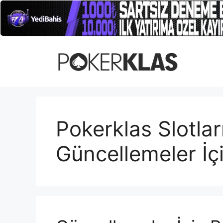
İçeriğe
atla
Pokerklas Slotla
Güncellemeler İç