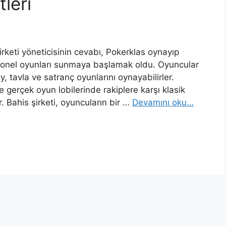
leri
irketi yöneticisinin cevabı, Pokerklas oynayıp
onel oyunları sunmaya başlamak oldu. Oyuncular
tavla ve satranç oyunlarını oynayabilirler.
ve gerçek oyun lobilerinde rakiplere karşı klasik
 Bahis şirketi, oyuncuların bir …
Devamını oku…