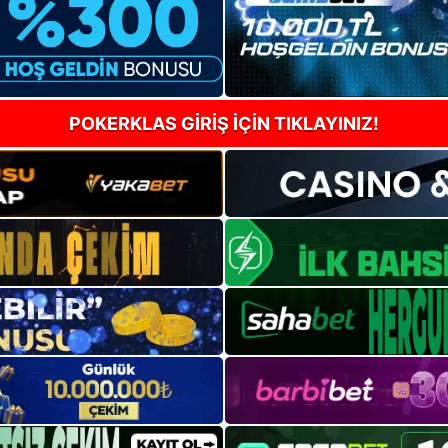
POKERKLAS GİRİŞ İÇİN TIKLAYINIZ!