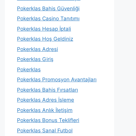
Pokerklas Bahis Güvenliği
Pokerklas Casino Tanıtımı
Pokerklas Hesap İptali
Pokerklas Hoş Geldiniz
Pokerklas Adresi
Pokerklas Giriş
Pokerklas
Pokerklas Promosyon Avantajları
Pokerklas Bahis Fırsatları
Pokerklas Adres İşleme
Pokerklas Anlık İletişim
Pokerklas Bonus Teklifleri
Pokerklas Sanal Futbol