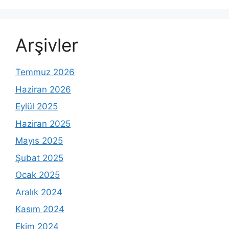
Arşivler
Temmuz 2026
Haziran 2026
Eylül 2025
Haziran 2025
Mayıs 2025
Şubat 2025
Ocak 2025
Aralık 2024
Kasım 2024
Ekim 2024