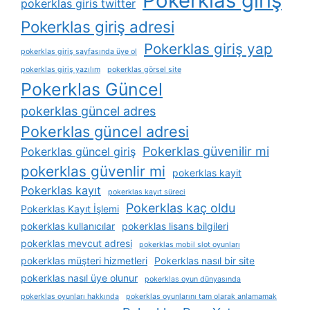
Pokerklas giriş
pokerklas giris twitter
Pokerklas giriş adresi
Pokerklas giriş yap
pokerklas giriş sayfasında üye ol
pokerklas giriş yazılım
pokerklas görsel site
Pokerklas Güncel
pokerklas güncel adres
Pokerklas güncel adresi
Pokerklas güvenilir mi
Pokerklas güncel giriş
pokerklas güvenlir mi
pokerklas kayit
Pokerklas kayıt
pokerklas kayıt süreci
Pokerklas kaç oldu
Pokerklas Kayıt İşlemi
pokerklas kullanıcılar
pokerklas lisans bilgileri
pokerklas mevcut adresi
pokerklas mobil slot oyunları
pokerklas müşteri hizmetleri
Pokerklas nasıl bir site
pokerklas nasıl üye olunur
pokerklas oyun dünyasında
pokerklas oyunları hakkında
pokerklas oyunlarını tam olarak anlamamak