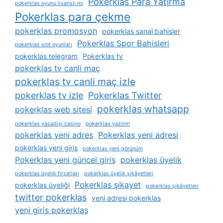
Pokerklas Para Yatırma
pokerklas oyunu lisanslı mı
Pokerklas para çekme
pokerklas promosyon
pokerklas sanal bahisler
Pokerklas Spor Bahisleri
pokerklas slot oyunları
pokerklas telegram
Pokerklas tv
pokerklas tv canli maç
pokerklas tv canli maç izle
pokerklas tv izle
Pokerklas Twitter
pokerklas whatsapp
pokerklas web sitesi
pokerklas yasadışı casino
pokerklas yazılım
pokerklas yeni adres
Pokerklas yeni adresi
pokerklas yeni giris
pokerklas yeni görünüm
Pokerklas yeni güncel giriş
pokerklas üyelik
pokerklas üyelik fırsatları
pokerklas üyelik şikâyetleri
Pokerklas şikayet
pokerklas üyeliği
pokerklas şikâyetleri
twitter pokerklas
yeni adresi pokerklas
yeni giris pokerklas