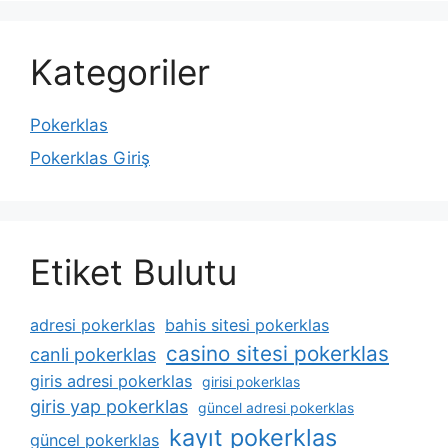
Kategoriler
Pokerklas
Pokerklas Giriş
Etiket Bulutu
adresi pokerklas
bahis sitesi pokerklas
casino sitesi pokerklas
canli pokerklas
giris adresi pokerklas
girisi pokerklas
giris yap pokerklas
güncel adresi pokerklas
kayıt pokerklas
güncel pokerklas