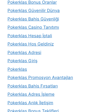
Pokerklas Bonus Oranlar
Pokerklas Güvenilir Dünya
Pokerklas Bahis Güvenliği
Pokerklas Casino Tanıtımı
Pokerklas Hesap İptali
Pokerklas Hoş Geldiniz
Pokerklas Adresi
Pokerklas Giriş
Pokerklas
Pokerklas Promosyon Avantajları
Pokerklas Bahis Fırsatları
Pokerklas Adres İşleme
Pokerklas Anlık İletişim
Pokerklas Bonus Teklifleri