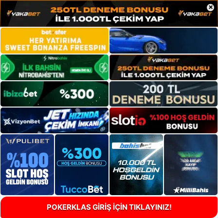
×
POKERKLAS GİRİŞ İÇİN TIKLAYINIZ!