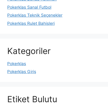
Pokerklas Sanal Futbol
Pokerklas Teknik Seçenekler
Pokerklas Rulet Bahisleri
Kategoriler
Pokerklas
Pokerklas Giriş
Etiket Bulutu