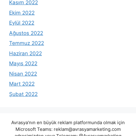
Kasım 2022
Ekim 2022
Eylül 2022
Ağustos 2022
Temmuz 2022
Haziran 2022
Mayıs 2022
Nisan 2022
Mart 2022
Şubat 2022
Avrasya'nın en büyük reklam platformunda olmak için
Microsoft Teams:
reklam@avrasyamarketing.com
adresimizden veya Telegram: @Avrasyamarketing