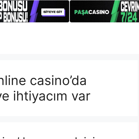
nline casino’da
e ihtiyacım var