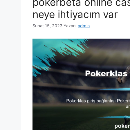
pokerbeta online ca
neye ihtiyacım var
Şubat 15, 2023
Yazarı:
admin