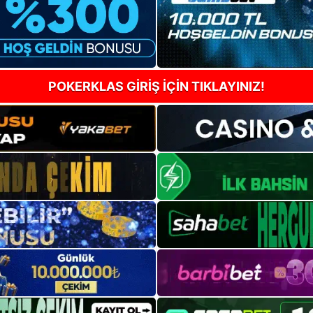
POKERKLAS GİRİŞ İÇİN TIKLAYINIZ!