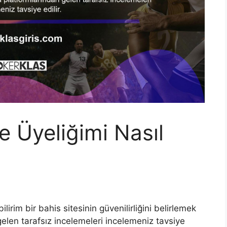
e Üyeliğimi Nasıl
ilirim bir bahis sitesinin güvenilirliğini belirlemek
gelen tarafsız incelemeleri incelemeniz tavsiye