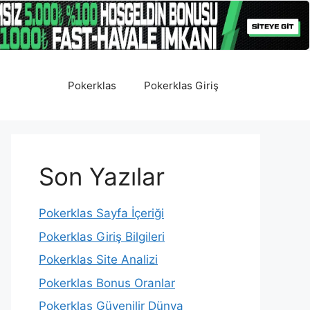
Pokerklas
Pokerklas Giriş
Son Yazılar
Pokerklas Sayfa İçeriği
Pokerklas Giriş Bilgileri
Pokerklas Site Analizi
Pokerklas Bonus Oranlar
Pokerklas Güvenilir Dünya