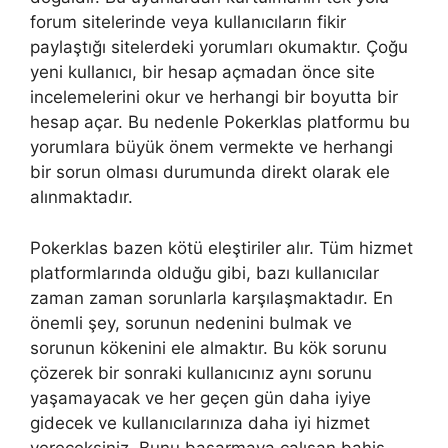
forum sitelerinde veya kullanıcıların fikir
paylaştığı sitelerdeki yorumları okumaktır. Çoğu
yeni kullanıcı, bir hesap açmadan önce site
incelemelerini okur ve herhangi bir boyutta bir
hesap açar. Bu nedenle Pokerklas platformu bu
yorumlara büyük önem vermekte ve herhangi
bir sorun olması durumunda direkt olarak ele
alınmaktadır.
Pokerklas bazen kötü eleştiriler alır. Tüm hizmet
platformlarında olduğu gibi, bazı kullanıcılar
zaman zaman sorunlarla karşılaşmaktadır. En
önemli şey, sorunun nedenini bulmak ve
sorunun kökenini ele almaktır. Bu kök sorunu
çözerek bir sonraki kullanıcınız aynı sorunu
yaşamayacak ve her geçen gün daha iyiye
gidecek ve kullanıcılarınıza daha iyi hizmet
vereceksiniz. Bunu başarmaya çalışan bahis