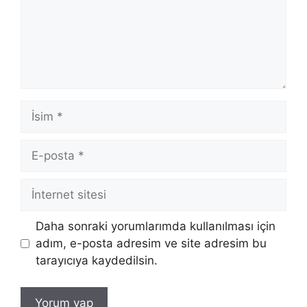
İsim
E-
posta
İnternet
sitesi
Daha sonraki yorumlarımda kullanılması için
adım, e-posta adresim ve site adresim bu
tarayıcıya kaydedilsin.