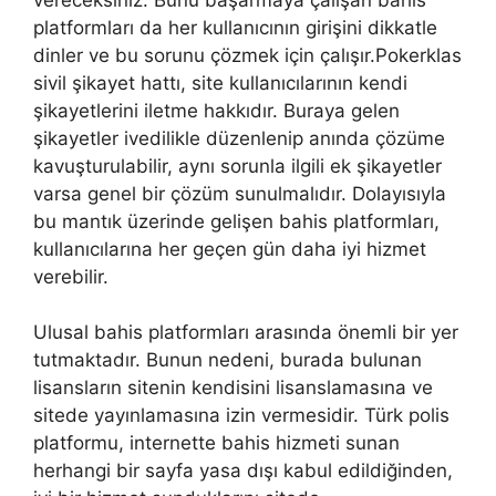
platformları da her kullanıcının girişini dikkatle
dinler ve bu sorunu çözmek için çalışır.Pokerklas
sivil şikayet hattı, site kullanıcılarının kendi
şikayetlerini iletme hakkıdır. Buraya gelen
şikayetler ivedilikle düzenlenip anında çözüme
kavuşturulabilir, aynı sorunla ilgili ek şikayetler
varsa genel bir çözüm sunulmalıdır. Dolayısıyla
bu mantık üzerinde gelişen bahis platformları,
kullanıcılarına her geçen gün daha iyi hizmet
verebilir.
Ulusal bahis platformları arasında önemli bir yer
tutmaktadır. Bunun nedeni, burada bulunan
lisansların sitenin kendisini lisanslamasına ve
sitede yayınlamasına izin vermesidir. Türk polis
platformu, internette bahis hizmeti sunan
herhangi bir sayfa yasa dışı kabul edildiğinden,