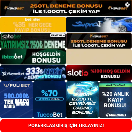
×
POKERKLAS GİRİŞ İÇİN TIKLAYINIZ!