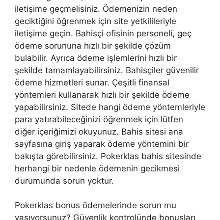
iletişime geçmelisiniz. Ödemenizin neden
geciktiğini öğrenmek için site yetkilileriyle
iletişime geçin. Bahisçi ofisinin personeli, geç
ödeme sorununa hızlı bir şekilde çözüm
bulabilir. Ayrıca ödeme işlemlerini hızlı bir
şekilde tamamlayabilirsiniz. Bahisçiler güvenilir
ödeme hizmetleri sunar. Çeşitli finansal
yöntemleri kullanarak hızlı bir şekilde ödeme
yapabilirsiniz. Sitede hangi ödeme yöntemleriyle
para yatırabileceğinizi öğrenmek için lütfen
diğer içeriğimizi okuyunuz. Bahis sitesi ana
sayfasına giriş yaparak ödeme yöntemini bir
bakışta görebilirsiniz. Pokerklas bahis sitesinde
herhangi bir nedenle ödemenin gecikmesi
durumunda sorun yoktur.
Pokerklas bonus ödemelerinde sorun mu
yaşıyorsunuz? Güvenlik kontrolünde bonusları