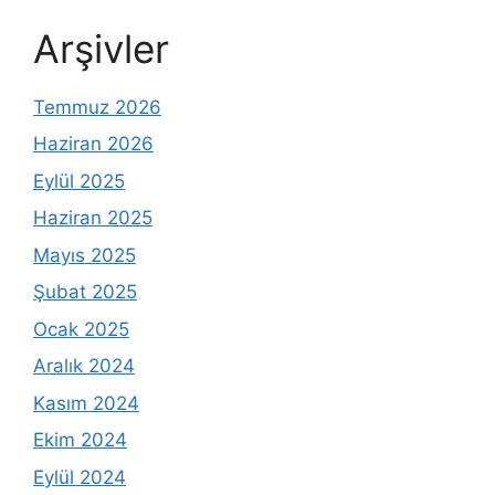
Arşivler
Temmuz 2026
Haziran 2026
Eylül 2025
Haziran 2025
Mayıs 2025
Şubat 2025
Ocak 2025
Aralık 2024
Kasım 2024
Ekim 2024
Eylül 2024