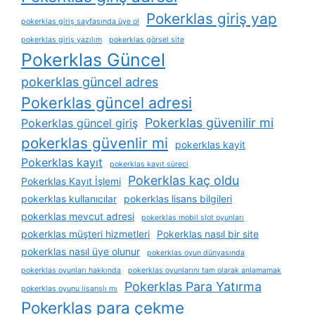
Pokerklas giriş yap
pokerklas giriş sayfasında üye ol
pokerklas giriş yazılım
pokerklas görsel site
Pokerklas Güncel
pokerklas güncel adres
Pokerklas güncel adresi
Pokerklas güvenilir mi
Pokerklas güncel giriş
pokerklas güvenlir mi
pokerklas kayit
Pokerklas kayıt
pokerklas kayıt süreci
Pokerklas kaç oldu
Pokerklas Kayıt İşlemi
pokerklas kullanıcılar
pokerklas lisans bilgileri
pokerklas mevcut adresi
pokerklas mobil slot oyunları
pokerklas müşteri hizmetleri
Pokerklas nasıl bir site
pokerklas nasıl üye olunur
pokerklas oyun dünyasında
pokerklas oyunları hakkında
pokerklas oyunlarını tam olarak anlamamak
Pokerklas Para Yatırma
pokerklas oyunu lisanslı mı
Pokerklas para çekme