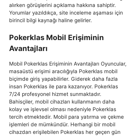
alırken görüşlerini açıklama hakkına sahiptir.
Yorumlar yazıldıkça, site inceleme aşaması için
birincil bilgi kaynağı haline gelirler.
Pokerklas Mobil Erişiminin
Avantajları
Mobil Pokerklas Erişiminin Avantajları Oyuncular,
masaüstü erişimi aracılığıyla Pokerklas mobil
biçimde giriş yapabilirler. Giderek daha fazla
insan Pokerklas ile para kazanıyor. Pokerklas
7/24 profesyonel hizmet sunmaktadır.
Bahisçiler, mobil cihazları kullanmanın daha
kolay ve işlevsel olması nedeniyle Pokerklas
tercih etmektedir. Mobil para yatırma ve çekme
işlemleri de mümkündür. Herhangi bir mobil
cihazdan erişilebilen Pokerklas her geçen gün