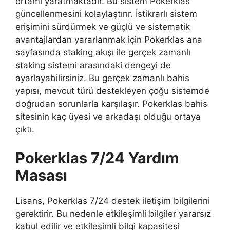
ortamı yaratmaktadır. Bu sistem Pokerklas
güncellenmesini kolaylaştırır. İstikrarlı sistem
erişimini sürdürmek ve güçlü ve sistematik
avantajlardan yararlanmak için Pokerklas ana
sayfasında staking akışı ile gerçek zamanlı
staking sistemi arasındaki dengeyi de
ayarlayabilirsiniz. Bu gerçek zamanlı bahis
yapısı, mevcut türü destekleyen çoğu sistemde
doğrudan sorunlarla karşılaşır. Pokerklas bahis
sitesinin kaç üyesi ve arkadaşı olduğu ortaya
çıktı.
Pokerklas 7/24 Yardım
Masası
Lisans, Pokerklas 7/24 destek iletişim bilgilerini
gerektirir. Bu nedenle etkileşimli bilgiler yararsız
kabul edilir ve etkileşimli bilgi kapasitesi