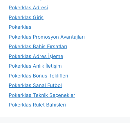
Pokerklas Adresi
Pokerklas Giriş
Pokerklas
Pokerklas Promosyon Avantajları
Pokerklas Bahis Fırsatları
Pokerklas Adres İşleme
Pokerklas Anlık İletişim
Pokerklas Bonus Teklifleri
Pokerklas Sanal Futbol
Pokerklas Teknik Seçenekler
Pokerklas Rulet Bahisleri