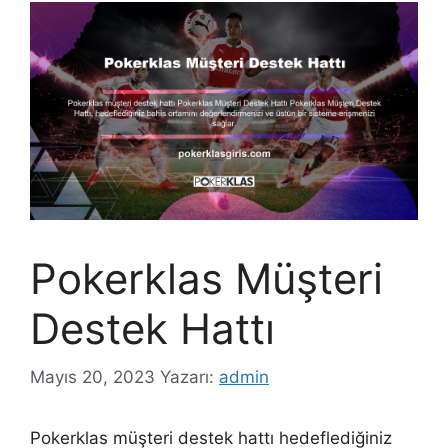
Pokerklas Müşteri
Destek Hattı
Mayıs 20, 2023
Yazarı:
admin
Pokerklas müşteri destek hattı hedeflediğiniz