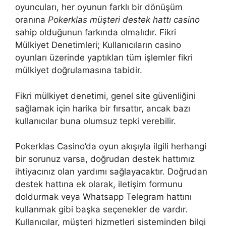
oyuncuları, her oyunun farklı bir dönüşüm
oranına
Pokerklas müşteri destek hattı casino
sahip olduğunun farkında olmalıdır. Fikri
Mülkiyet Denetimleri; Kullanıcıların casino
oyunları üzerinde yaptıkları tüm işlemler fikri
mülkiyet doğrulamasına tabidir.
Fikri mülkiyet denetimi, genel site güvenliğini
sağlamak için harika bir fırsattır, ancak bazı
kullanıcılar buna olumsuz tepki verebilir.
Pokerklas Casino’da oyun akışıyla ilgili herhangi
bir sorunuz varsa, doğrudan destek hattımız
ihtiyacınız olan yardımı sağlayacaktır. Doğrudan
destek hattına ek olarak, iletişim formunu
doldurmak veya Whatsapp Telegram hattını
kullanmak gibi başka seçenekler de vardır.
Kullanıcılar, müşteri hizmetleri sisteminden bilgi