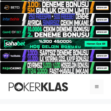
İçeriğe
atla
Menü