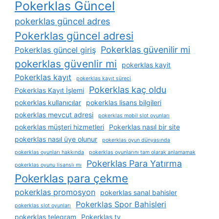
Pokerklas Güncel
pokerklas güncel adres
Pokerklas güncel adresi
Pokerklas güvenilir mi
Pokerklas güncel giriş
pokerklas güvenlir mi
pokerklas kayit
Pokerklas kayıt
pokerklas kayıt süreci
Pokerklas kaç oldu
Pokerklas Kayıt İşlemi
pokerklas kullanıcılar
pokerklas lisans bilgileri
pokerklas mevcut adresi
pokerklas mobil slot oyunları
pokerklas müşteri hizmetleri
Pokerklas nasıl bir site
pokerklas nasıl üye olunur
pokerklas oyun dünyasında
pokerklas oyunları hakkında
pokerklas oyunlarını tam olarak anlamamak
Pokerklas Para Yatırma
pokerklas oyunu lisanslı mı
Pokerklas para çekme
pokerklas promosyon
pokerklas sanal bahisler
Pokerklas Spor Bahisleri
pokerklas slot oyunları
pokerklas telegram
Pokerklas tv