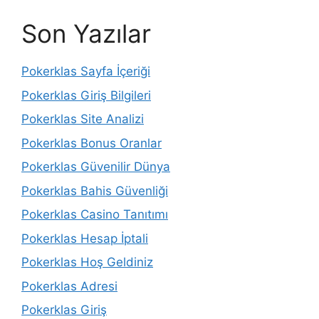
Son Yazılar
Pokerklas Sayfa İçeriği
Pokerklas Giriş Bilgileri
Pokerklas Site Analizi
Pokerklas Bonus Oranlar
Pokerklas Güvenilir Dünya
Pokerklas Bahis Güvenliği
Pokerklas Casino Tanıtımı
Pokerklas Hesap İptali
Pokerklas Hoş Geldiniz
Pokerklas Adresi
Pokerklas Giriş